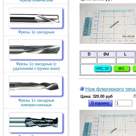
Фрезы конические
Фрезы 1о заходные
D
Ød
L
Фрезы 1о заходные (c
удалением стружки вниз)
Нож флюгерного типа 
Цена: 320.00 руб
П
Фрезы 1о заходные
компрессионные