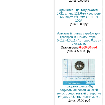
Цена: 0.00 руб
Удлинитель цангодержатель
ER11 длина 121,6мм хвостовик
10мм внутр Ø1-7мм C10-ER11-
100A
Цена: 0.00 руб
Алмазный гравер скребок для
гравировки 11/64x7'' торец
0,012 (4,36х177,8 торец 0,3мм)
770-43715
Старая цена
6 500.00 руб
Цена: 4 500.00 руб
Крацовка щетка б/д
радиальная серая конский
волос средн. мягкий отверстие
Ø2,34мм Ø22мм 751SHM78G
Цена: 60.00 руб