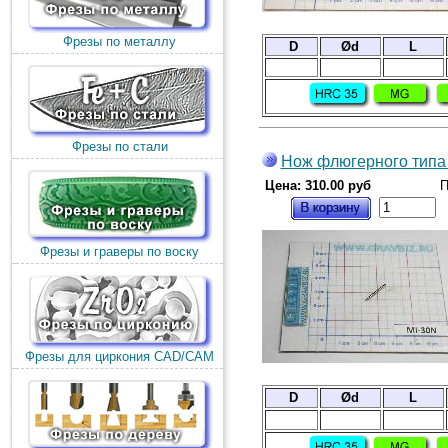
Фрезы по металлу
D
Ød
L
Фрезы по стали
Нож флюгерного типа 
Цена: 310.00 руб
П
Фрезы и граверы по воску
Фрезы для циркония CAD/CAM
D
Ød
L