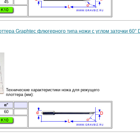
45
ттера Graphtec флюгерного типа ножи с углом заточки 60°
Технические характеристики ножа для режущего
плоттера (мм):
α°
60