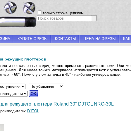
только строка целиком
ЗИНА
КУПИТЬ ФРЕЗЫ
КОНТАКТЫ
ЦЕНА НА ФРЕЗЫ
КАК
ля режущих плоттеров
иала и поставленных задач, можно применять различные ножи. Они мо
мещением. Для более тонких материалов используется нож с углом зато
отных - 60
°
. Ножи с углом заточки в 45
° - наиболее универсальные
.
 для режущего плоттера Roland 30° DJTOL NRO-30L
роизводитель:
DJTOL