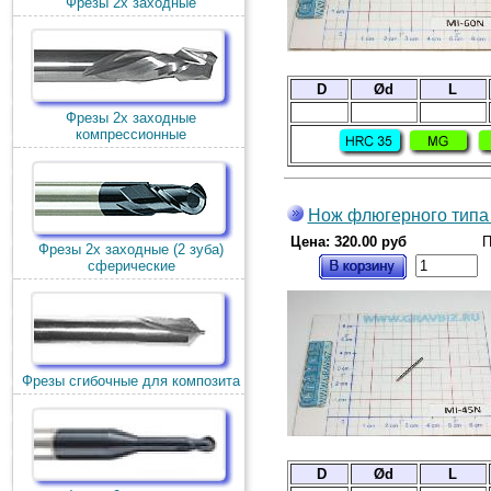
Фрезы 2х заходные
D
Ød
L
Фрезы 2х заходные
компрессионные
Нож флюгерного типа 
Цена: 320.00 руб
П
Фрезы 2х заходные (2 зуба)
сферические
Фрезы сгибочные для композита
D
Ød
L