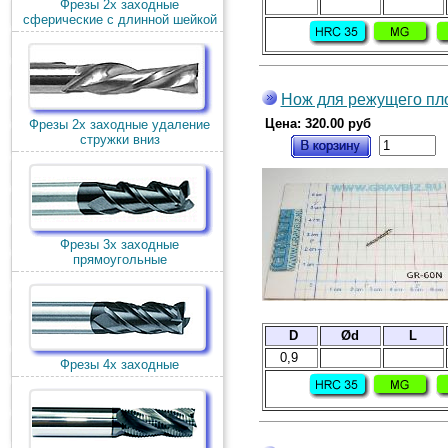
Фрезы 2х заходные
сферические с длинной шейкой
Нож для режущего пло
Цена: 320.00 руб
Фрезы 2х заходные удаление
стружки вниз
Фрезы 3х заходные
прямоугольные
D
Ød
L
0,9
Фрезы 4х заходные