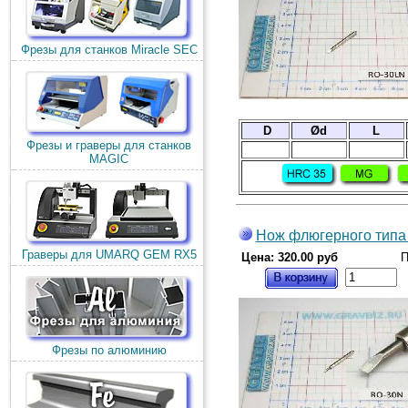
Фрезы для станков Miracle SEC
D
Ød
L
Фрезы и граверы для станков
MAGIC
Нож флюгерного типа
Граверы для UMARQ GEM RX5
Цена: 320.00 руб
П
Фрезы по алюминию