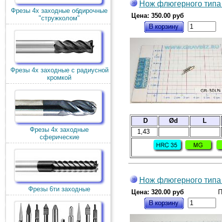
Нож флюгерного типа 
Фрезы 4х заходные обдирочные
Цена: 350.00 руб
"стружколом"
Фрезы 4х заходные с радиусной
кромкой
D
Ød
L
Фрезы 4х заходные
1,43
сферические
Нож флюгерного типа
Фрезы 6ти заходные
Цена: 320.00 руб
П