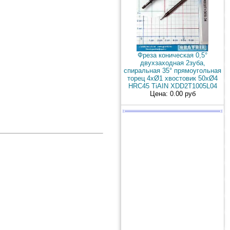
Фреза коническая 0,5°
двухзаходная 2зуба,
спиральная 35° прямоугольная
торец 4xØ1 хвостовик 50хØ4
HRC45 TiAIN XDD2T1005L04
Цена: 0.00 руб