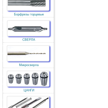
Борфрезы торцевые
СВЕРЛА
Микросверла
ЦАНГИ