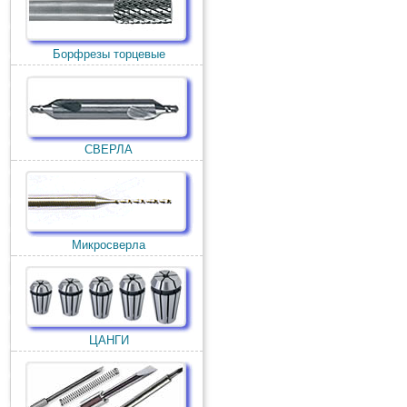
Борфрезы торцевые
СВЕРЛА
Микросверла
ЦАНГИ