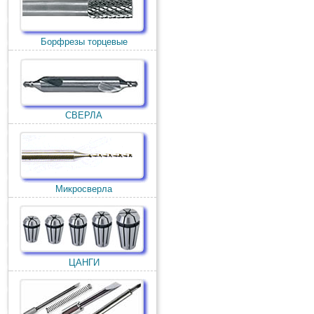
Борфрезы торцевые
СВЕРЛА
Микросверла
ЦАНГИ