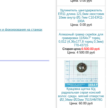
Цена: 0.00 руб
Удлинитель цангодержатель
ER11 длина 121,6мм хвостовик
10мм внутр Ø1-7мм C10-ER11-
100A
Цена: 0.00 руб
и и фрезерования на станках
Алмазный гравер скребок для
гравировки 11/64x7'' торец
0,012 (4,36х177,8 торец 0,3мм)
770-43715
Старая цена
6 500.00 руб
Цена: 4 500.00 руб
Крацовка щетка б/д
радиальная серая конский
волос средн. мягкий отверстие
Ø2,34мм Ø22мм 751SHM78G
Цена: 60.00 руб