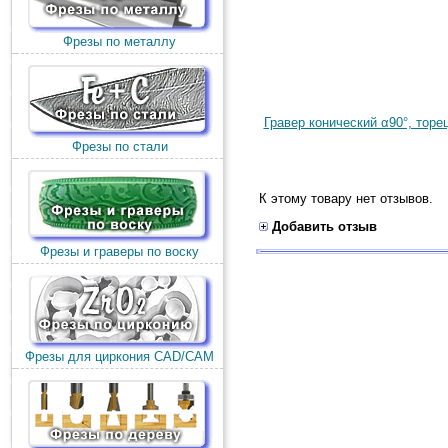
Фрезы по металлу
Гравер конический α90°, тор
Фрезы по стали
К этому товару нет отзывов.
Добавить отзыв
Фрезы и граверы по воску
Фрезы для циркония CAD/CAM