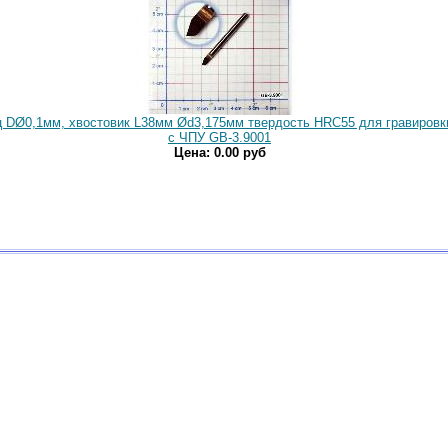
ец DØ0,1мм, хвостовик L38мм Ød3,175мм твердость HRC55 для гравировк
с ЧПУ GB-3.9001
Цена: 0.00 руб