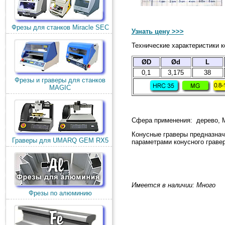
Фрезы для станков Miracle SEC
Узнать цену >>>
Технические характеристики ко
Ø
D
Ød
L
0,1
3,175
38
Фрезы и граверы для станков
MAGIC
Сфера применения: дерево, М
Конусные граверы предназнач
Граверы для UMARQ GEM RX5
параметрами конусного гравер
Имеется в наличии: Много
Фрезы по алюминию