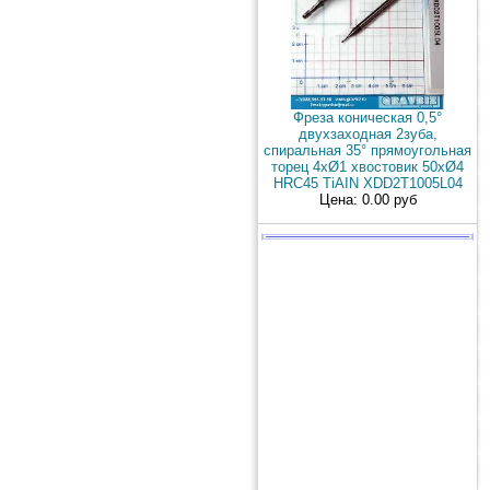
Фреза коническая 0,5°
двухзаходная 2зуба,
спиральная 35° прямоугольная
торец 4xØ1 хвостовик 50хØ4
HRC45 TiAIN XDD2T1005L04
Цена: 0.00 руб