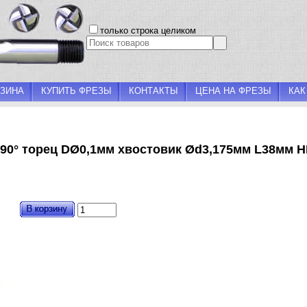
только строка целиком
ЗИНА
КУПИТЬ ФРЕЗЫ
КОНТАКТЫ
ЦЕНА НА ФРЕЗЫ
КАК
α90° торец DØ0,1мм хвостовик Ød3,175мм L38мм 