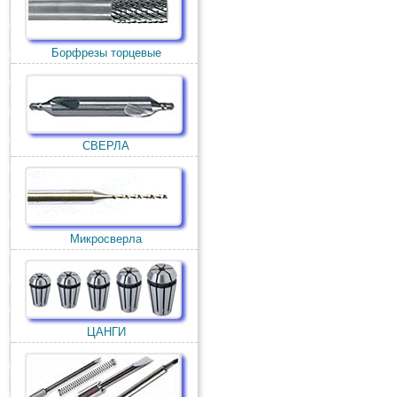
Борфрезы торцевые
СВЕРЛА
Микросверла
ЦАНГИ