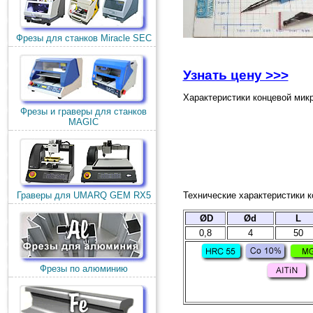
Фрезы для станков Miracle SEC
Узнать цену >>>
Характеристики концевой мик
Фрезы и граверы для станков
MAGIC
Граверы для UMARQ GEM RX5
Технические характеристики 
ØD
Ød
L
0,8
4
50
Фрезы по алюминию