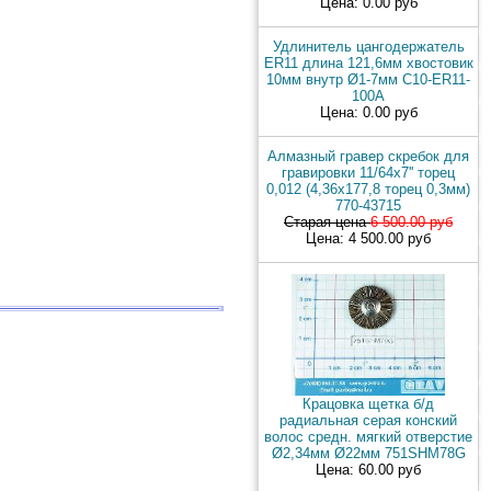
Цена: 0.00 руб
Удлинитель цангодержатель
ER11 длина 121,6мм хвостовик
10мм внутр Ø1-7мм C10-ER11-
100A
Цена: 0.00 руб
Алмазный гравер скребок для
гравировки 11/64x7'' торец
0,012 (4,36х177,8 торец 0,3мм)
770-43715
Старая цена
6 500.00 руб
Цена: 4 500.00 руб
Крацовка щетка б/д
радиальная серая конский
волос средн. мягкий отверстие
Ø2,34мм Ø22мм 751SHM78G
Цена: 60.00 руб