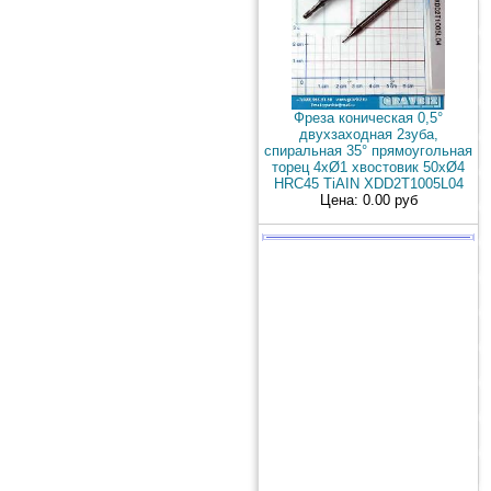
Фреза коническая 0,5°
двухзаходная 2зуба,
спиральная 35° прямоугольная
торец 4xØ1 хвостовик 50хØ4
HRC45 TiAIN XDD2T1005L04
Цена: 0.00 руб