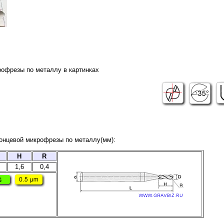
рофрезы по металлу в картинках
концевой микрофрезы по металлу(мм):
H
R
1,6
0,4