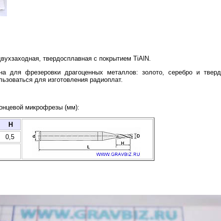
двухзаходная, твердосплавная с покрытием TiAlN.
на для фрезеровки драгоценных металлов: золото, серебро и тверд
ьзоваться для изготовления радиоплат.
концевой микрофрезы (мм):
H
0,5