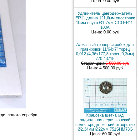
Цена: 0.00 руб
Удлинитель цангодержатель
ER11 длина 121,6мм хвостовик
10мм внутр Ø1-7мм C10-ER11-
100A
Цена: 0.00 руб
Алмазный гравер скребок для
гравировки 11/64x7'' торец
0,012 (4,36х177,8 торец 0,3мм)
770-43715
Старая цена
6 500.00 руб
Цена: 4 500.00 руб
ди, золота серебра.
Крацовка щетка б/д
радиальная серая конский
волос средн. мягкий отверстие
Ø2,34мм Ø22мм 751SHM78G
Цена: 60.00 руб