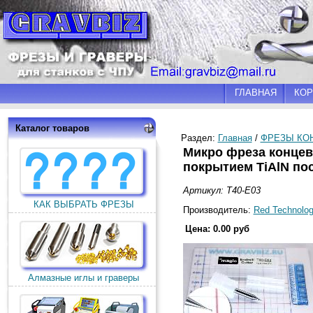
ГЛАВНАЯ
КОР
Каталог товаров
Раздел:
Главная
/
ФРЕЗЫ КО
Микро фреза концева
покрытием TiAlN по
Артикул: T40-E03
КАК ВЫБРАТЬ ФРЕЗЫ
Производитель:
Red Technolo
Цена: 0.00 руб
Алмазные иглы и граверы