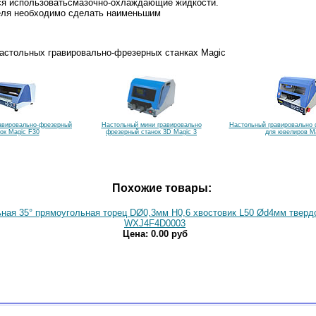
ся использоватьсмазочно-охлаждающие жидкости.
еля необходимо сделать наименьшим
астольных гравировально-фрезерных станках Magic
авировально-фрезерный
Настольный мини гравировально
Настольный гравировально 
ок Magic F30
фрезерный станок 3D Magic 3
для ювелиров Ma
Похожие товары:
ная 35° прямоугольная торец DØ0,3мм H0,6 хвостовик L50 Ød4мм тверд
WXJ4F4D0003
Цена: 0.00 руб