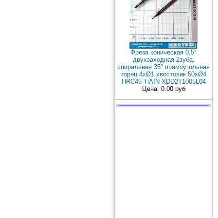
Фреза коническая 0,5°
двухзаходная 2зуба,
спиральная 35° прямоугольная
торец 4xØ1 хвостовик 50хØ4
HRC45 TiAIN XDD2T1005L04
Цена: 0.00 руб