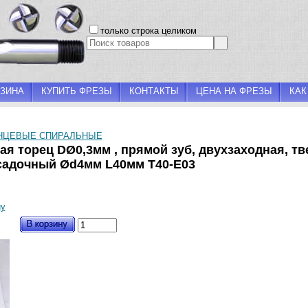
только строка целиком
ЗИНА
КУПИТЬ ФРЕЗЫ
КОНТАКТЫ
ЦЕНА НА ФРЕЗЫ
КАК
НЦЕВЫЕ СПИРАЛЬНЫЕ
я торец DØ0,3мм , прямой зуб, двухзаходная, т
садочный Ød4мм L40мм T40-E03
gy