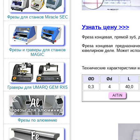
Фрезы для станков Miracle SEC
Узнать цену >>>
Фреза концевая, прямой зуб, 
Фреза концевая предназначе
Фрезы и граверы для станков
ювелирном деле. Может испол
MAGIC
Технические характеристики 
ØD
Ød
L
0,3
4
40,0
Граверы для UMARQ GEM RX5
Фрезы по алюминию