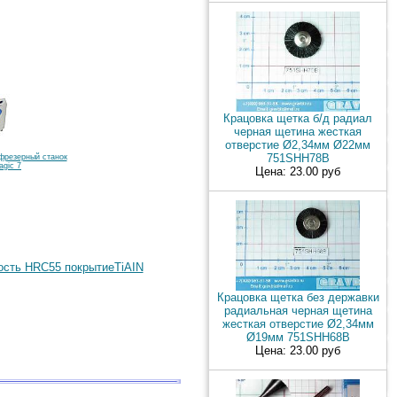
Крацовка щетка б/д радиал
черная щетина жесткая
отверстие Ø2,34мм Ø22мм
751SHH78B
фрезерный станок
gic 7
Цена: 23.00 руб
ость HRC55 покрытиеTiAIN
Крацовка щетка без державки
радиальная черная щетина
жесткая отверстие Ø2,34мм
Ø19мм 751SHH68B
Цена: 23.00 руб