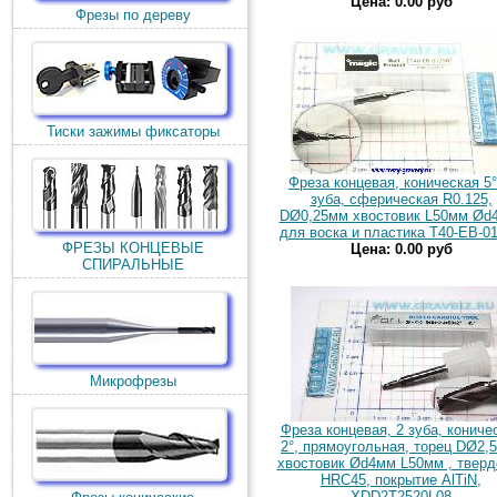
Цена: 0.00 руб
Фрезы по дереву
Тиски зажимы фиксаторы
Фреза концевая, коническая 5°
зуба, сферическая R0.125,
DØ0,25мм хвостовик L50мм Ød
для воска и пластика T40-EB-0
ФРЕЗЫ КОНЦЕВЫЕ
Цена: 0.00 руб
СПИРАЛЬНЫЕ
Микрофрезы
Фреза концевая, 2 зуба, кониче
2°, прямоугольная, торец DØ2,
хвостовик Ød4мм L50мм , тверд
HRC45, покрытие AlTiN,
XDD2T2520L08