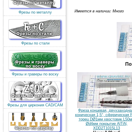
Имеется в наличии: Много
Фрезы по металлу
Фрезы по стали
По
Фрезы и граверы по воску
Фрезы для циркония CAD/CAM
Фреза концевая, двухзаходна
коническая 1,5°, сферическая 
торец DØ1мм хвостовик L50
Ød4мм покрытие AlTiN,
XDD2T1015L13