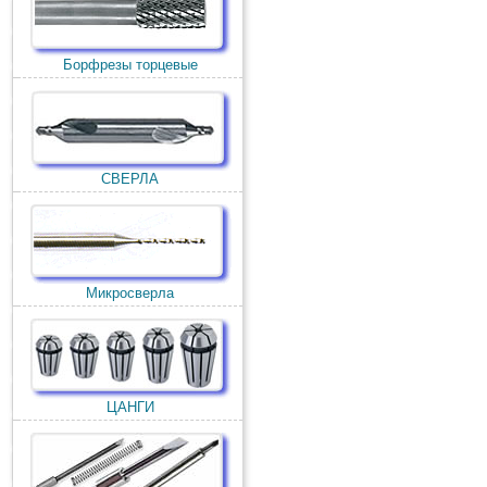
Борфрезы торцевые
СВЕРЛА
Микросверла
ЦАНГИ