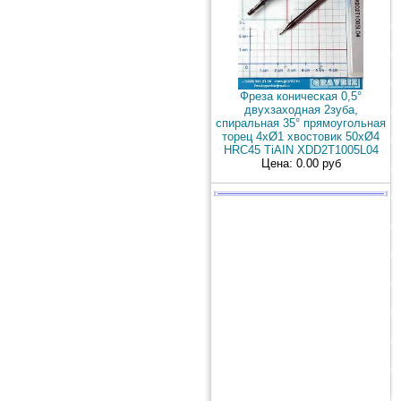
Фреза коническая 0,5°
двухзаходная 2зуба,
спиральная 35° прямоугольная
торец 4xØ1 хвостовик 50хØ4
HRC45 TiAIN XDD2T1005L04
Цена: 0.00 руб