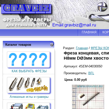
ГЛАВНАЯ
КОР
Каталог товаров
Раздел:
Главная
/
ФРЕЗЫ КО
Фреза концевая, сп
H8мм DØ3мм хвостов
Артикул: 4SEM-04030050
КАК ВЫБРАТЬ ФРЕЗЫ
Производитель:
BFL
Цена: 0.00 руб
Алмазные иглы и граверы