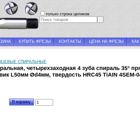
только строка целиком
ЗИНА
КУПИТЬ ФРЕЗЫ
КОНТАКТЫ
ЦЕНА НА ФРЕЗЫ
КАК
НЦЕВЫЕ СПИРАЛЬНЫЕ
иральная, четырехзаходная 4 зуба спираль 35° п
ик L50мм Ød4мм, твердость HRC45 TiAIN 4SEM-0