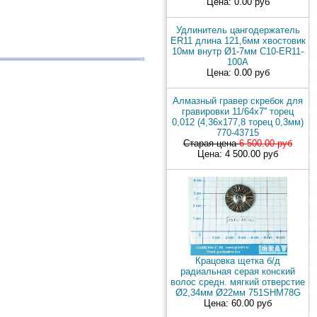
Цена: 0.00 руб
Удлинитель цангодержатель
ER11 длина 121,6мм хвостовик
10мм внутр Ø1-7мм C10-ER11-
100A
Цена: 0.00 руб
Алмазный гравер скребок для
гравировки 11/64x7'' торец
0,012 (4,36х177,8 торец 0,3мм)
770-43715
Старая цена
6 500.00 руб
Цена: 4 500.00 руб
Крацовка щетка б/д
радиальная серая конский
волос средн. мягкий отверстие
Ø2,34мм Ø22мм 751SHM78G
Цена: 60.00 руб