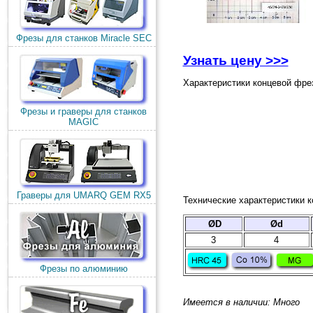
Фрезы для станков Miracle SEC
Узнать цену >>>
Характеристики концевой фре
Фрезы и граверы для станков
MAGIC
Граверы для UMARQ GEM RX5
Технические характеристики к
ØD
Ød
3
4
Фрезы по алюминию
Имеется в наличии: Много