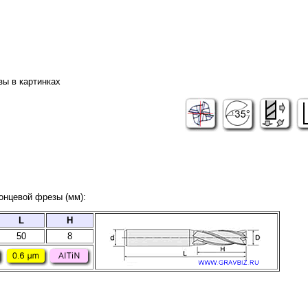
зы в картинках
онцевой фрезы (мм):
L
H
50
8