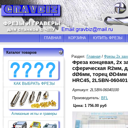
ГЛАВНАЯ
КОРЗИНА
КУПИТЬ ФРЕЗЫ
Каталог товаров
Раздел:
Главная
/
Фрезы 2х зах
Фреза концевая, 2х з
сферическая R2мм, д
dØ6мм, торец ØD4мм 
HRC45, 2LSBN-060401
КАК ВЫБРАТЬ ФРЕЗЫ
Артикул: 2LSBN-06040100
Производитель:
BFL
Цена: 1 756.00 руб
Алмазные иглы и граверы