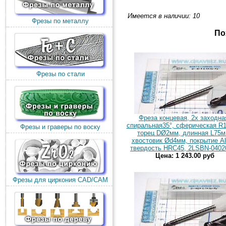
Имеется в наличии: 10
Фрезы по металлу
По
Фрезы по стали
Фреза концевая, 2х заходна
спиральная35°, сферическая R1
Фрезы и граверы по воску
торец DØ2мм, длинная L75м
хвостовик Ød4мм, покрытие Al
твердость HRC45, 2LSBN-0402
Цена: 1 243.00 руб
Фрезы для циркония CAD/CAM