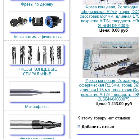
Фрезы по дереву
Фреза концевая, 2х заходна
сферическая R2мм, торец DØ
хвостовик Ød4мм, длинная L75
покрытие AlTiN, твердость HR
2LSBN-04040075
Цена: 0.00 руб
Тиски зажимы фиксаторы
ФРЕЗЫ КОНЦЕВЫЕ
СПИРАЛЬНЫЕ
Фреза концевая, 2х заходна
сферическая R1,5мм, торец D
длинная L75 мм, хвостовик Ød
покрытие AlTiN, твердость HR
2LSBN-04030075
Цена: 1 243.00 руб
Микрофрезы
К этому товару нет отзывов.
Добавить отзыв