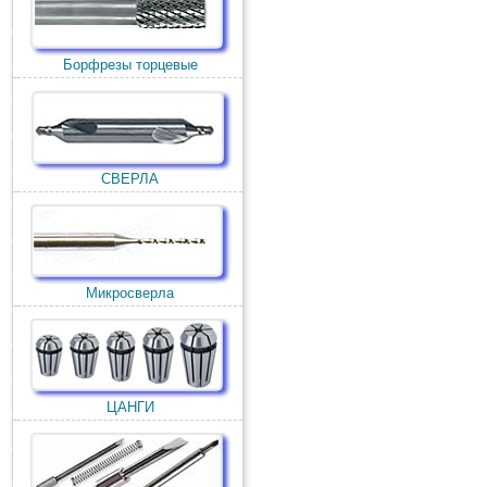
Борфрезы торцевые
СВЕРЛА
Микросверла
ЦАНГИ