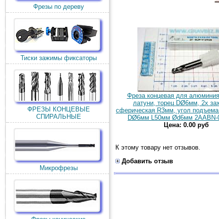
Фрезы по дереву
Тиски зажимы фиксаторы
Фреза концевая для алюминия
латуни, торец DØ6мм, 2х за
ФРЕЗЫ КОНЦЕВЫЕ
сферическая R3мм, угол подъема 
СПИРАЛЬНЫЕ
DØ6мм L50мм Ød6мм 2AABN-
Цена: 0.00 руб
К этому товару нет отзывов.
Добавить отзыв
Микрофрезы