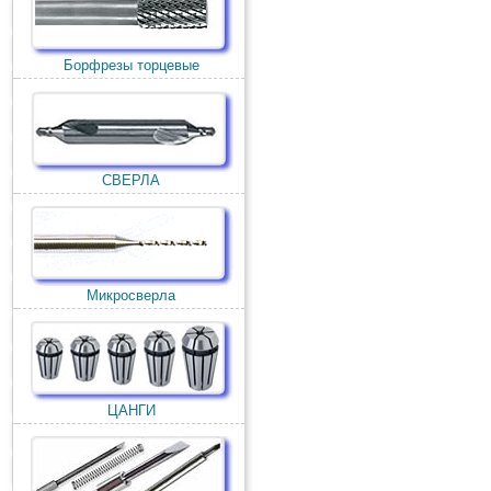
Борфрезы торцевые
СВЕРЛА
Микросверла
ЦАНГИ