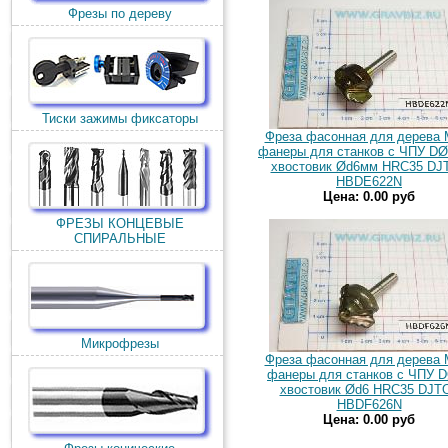
Фрезы по дереву
Тиски зажимы фиксаторы
Фреза фасонная для дерева
фанеры для станков с ЧПУ D
хвостовик Ød6мм HRC35 DJ
HBDE622N
Цена: 0.00 руб
ФРЕЗЫ КОНЦЕВЫЕ
СПИРАЛЬНЫЕ
Микрофрезы
Фреза фасонная для дерева
фанеры для станков с ЧПУ 
хвостовик Ød6 HRC35 DJT
HBDF626N
Цена: 0.00 руб