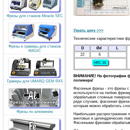
Фрезы для станков Miracle SEC
Узнать цену >>>
Технические характеристики фр
Фрезы и граверы для станков
D
Ød
L
MAGIC
22
6
ВНИМАНИЕ! На фотографии ф
полимера!
Граверы для UMARQ GEM RX5
Фасонные фрезы - это фрезы с
используются на любом фрезер
обрабатывая сложные поверхнос
ряде случаев, фасонная фреза
которым можно обработать сло
Фрезы по алюминию
Наибольшее распространение п
винтовых и цилиндрических пов
Фасонными фрезами обрабатыв