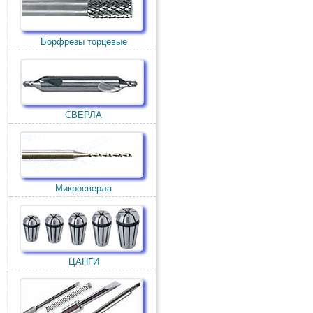
Борфрезы торцевые
СВЕРЛА
Микросверла
ЦАНГИ