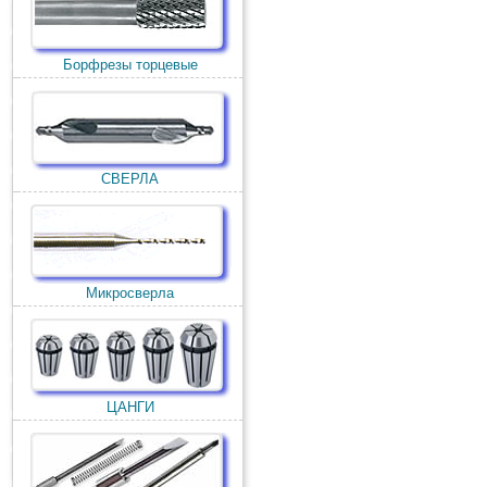
Борфрезы торцевые
СВЕРЛА
Микросверла
ЦАНГИ