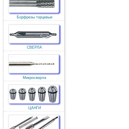
Борфрезы торцевые
СВЕРЛА
Микросверла
ЦАНГИ