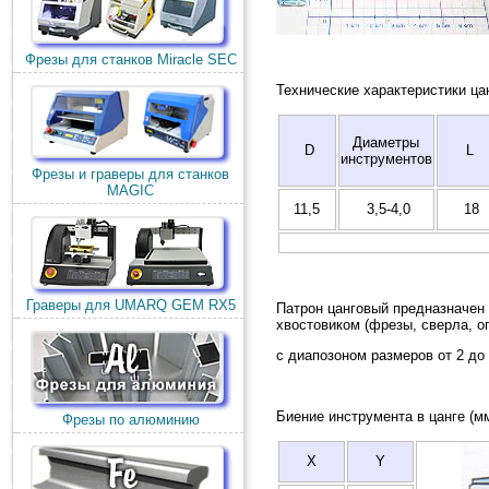
Фрезы для станков Miracle SEC
Технические характеристики цан
Диаметры
D
L
инструментов
Фрезы и граверы для станков
MAGIC
11,5
3,5-4,0
18
Граверы для UMARQ GEM RX5
Патрон цанговый предназначен
хвостовиком (фрезы, сверла, о
с диапозоном размеров от 2 до
Биение инструмента в цанге (мм
Фрезы по алюминию
X
Y